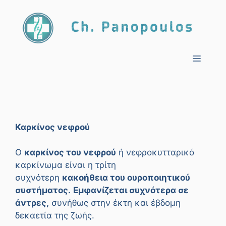
Μετάβαση
σε
περιεχόμενο
Μενο
Καρκίνος νεφρού
Ο
καρκίνος του νεφρού
ή νεφροκυτταρικό
καρκίνωμα είναι η τρίτη
συχνότερη
κακοήθεια του ουροποιητικού
συστήματος.
Εμφανίζεται συχνότερα σε
άντρες,
συνήθως στην έκτη και έβδομη
δεκαετία της ζωής.