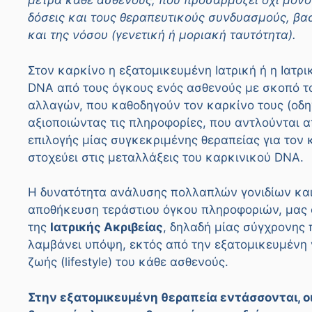
μέτρα κάθε ασθενούς, που προσαρμόζει όχι μόνο 
δόσεις και τους θεραπευτικούς συνδυασμούς, βα
και της νόσου (γενετική ή μοριακή ταυτότητα).
Στον καρκίνο η εξατομικευμένη Ιατρική ή η Ιατρι
DNA από τους όγκους ενός ασθενούς με σκοπό τ
αλλαγών, που καθοδηγούν τον καρκίνο τους (οδηγέ
αξιοποιώντας τις πληροφορίες, που αντλούνται α
επιλογής μίας συγκεκριμένης θεραπείας για τον
στοχεύει στις μεταλλάξεις του καρκινικού DNA.
Η δυνατότητα ανάλυσης πολλαπλών γονιδίων και
αποθήκευση τεράστιου όγκου πληροφοριών, μας 
της
Ιατρικής Ακριβείας
, δηλαδή μίας σύγχρονης 
λαμβάνει υπόψη, εκτός από την εξατομικευμένη γ
ζωής (lifestyle) του κάθε ασθενούς.
Στην εξατομικευμένη θεραπεία εντάσσονται, ο