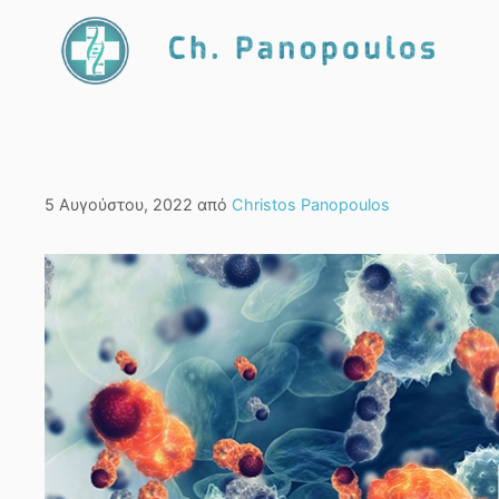
Μετάβαση
σε
περιεχόμενο
5 Αυγούστου, 2022
από
Christos Panopoulos