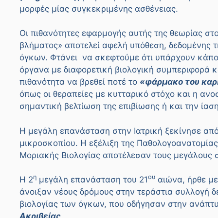
μορφές μίας συγκεκριμένης ασθένειας.
Οι πιθανότητες εφαρμογής αυτής της θεωρίας στο
βλήματος» αποτελεί αφελή υπόθεση, δεδομένης τ
όγκων. Φτάνει να σκεφτούμε ότι υπάρχουν κάπο
όργανα με διαφορετική βιολογική συμπεριφορά κ
πιθανότητα να βρεθεί ποτέ το
«φάρμακο του καρ
όπως οι θεραπείες με κυτταρικό στόχο και η αν
σημαντική βελτίωση της επιβίωσης ή και την ία
Η μεγάλη επανάσταση στην Ιατρική ξεκίνησε από
μικροσκοπίου. Η εξέλιξη της Παθολογοανατομίας 
Μοριακής Βιολογίας αποτέλεσαν τους μεγάλους σ
η
ου
Η 2
μεγάλη επανάσταση του 21
αιώνα, ήρθε με
άνοιξαν νέους δρόμους στην τεράστια συλλογή 
βιολογίας των όγκων, που οδήγησαν στην ανάπτ
Ακριβείας
.