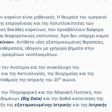
ν καρκίνο είναι μηδενικές. Η θεωρεία του «μαγικού
ης ετερογένειας και της πολυπλοκότητας των
ιες δεκάδες καρκίνων, που προσβάλλουν διάφορα
αι διαφορετικούς υπότυπους. Άρα δεν υπάρχει καμία
κίνου».
Αντίθετα νέες εξατομικευμένες θεραπείες,
οσοθεραπεία, οδηγούν με γρήγορα βήματα στην
ση ορισμένων νεοπλασμάτων.
 την Ανατομία και την ανακάλυψη του
και της Ακτινολογίας, της Βιοχημείας και της
ο
ταθμούς της Ιατρικής του 20
αιώνα.
 την Πληροφορική και την Μοριακή Γενετική, που
δεδομένων
(
Big
Data
)
και την βαθιά κατανόηση της
υξη της
εξατομικευμένης Ιατρικής
και της
Ιατρικής